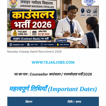
Navoday Vidyalay Samiti Recruitment 2026
WWW.TEJASJOBS.COM
पद का नाम :
Counsellor
काउंसलर / परामर्शदाता भर्ती 2026
महत्वपूर्ण तिथियाँ (
Important Dates)
विवरण
तिथि
/
समय