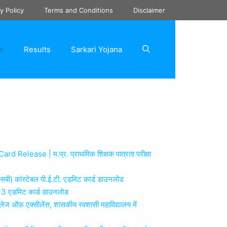
y Policy
Terms and Conditions
Disclaimer
s
Results
Sarkari Yojana
ase | म.प्र. प्राथमिक शिक्षक पात्रता परीक्षा
ांस्टेबल पी.ई.टी. एडमिट कार्ड डाउनलोड
 एडमिट कार्ड डाउनलोड
क्सीलेंस, शासकीय स्वशासी महाविद्यालय में