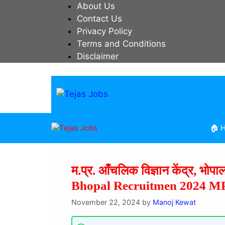
Skip
About Us
to
Contact Us
content
Privacy Policy
Terms and Conditions
Disclaimer
🏠 
म.प्र. आँचलिक विज्ञान केंद्र, भो
Bhopal Recruitmen 2024 M
November 22, 2024
by
Manoj Kewat