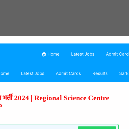
🏠 Home
Latest Jobs
Admit Card
Home
Latest Jobs
Admit Cards
Results
Sark
पाल भर्ती 2024 | Regional Science Centre
P