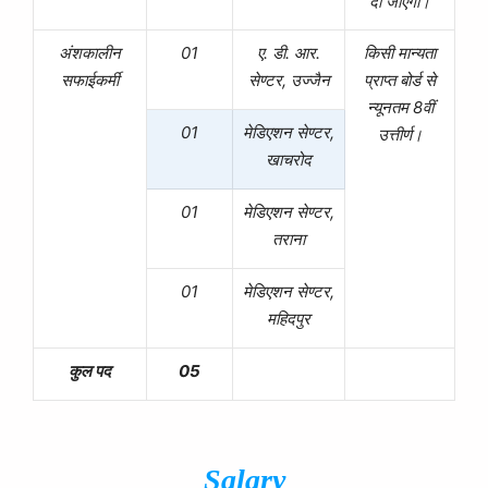
दी जाएगी।
अंशकालीन
01
ए. डी. आर.
किसी मान्यता
सफाईकर्मी
सेण्टर, उज्जैन
प्राप्त बोर्ड से
न्यूनतम 8वीं
01
मेडिएशन सेण्टर,
उत्तीर्ण।
खाचरोद
01
मेडिएशन सेण्टर,
तराना
01
मेडिएशन सेण्टर,
महिदपुर
कुल पद
05
Salary