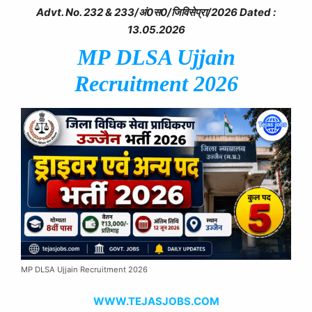
Advt. No. 232 &
233/अं0स0/
जिविसेप्रा/2026
Dated :
13.05.2026
MP DLSA Ujjain
Recruitment 2026
MP DLSA Ujjain Recruitment 2026
WWW.TEJASJOBS.COM